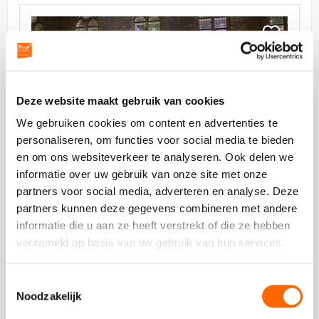
Bekijk
Leeuwenbergh
Bekijk
Leeuwenbe
Deze website maakt gebruik van cookies
We gebruiken cookies om content en advertenties te
personaliseren, om functies voor social media te bieden
vanaf €0,00 p.p. excl BTW
en om ons websiteverkeer te analyseren. Ook delen we
informatie over uw gebruik van onze site met onze
Leeuwenbergh
partners voor social media, adverteren en analyse. Deze
partners kunnen deze gegevens combineren met andere
informatie die u aan ze heeft verstrekt of die ze hebben
verzameld op basis van uw gebruik van hun services.
Toestemmingsselectie
Noodzakelijk
Bekijk
Proeflokaal