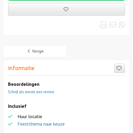
Bewaarde
uitjes
Print
Emai
Wh
Sidebar
Vorige
Like
Informatie
Beoordelingen
Schrijf als eerste een review
Inclusief
Huur locatie
Feestthema naar keuze