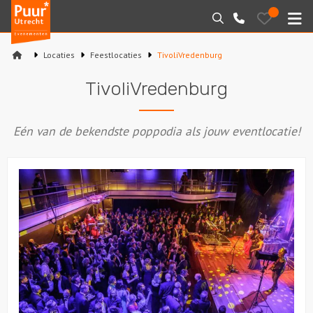
Puur*
Bewaarde
Zoeken
030-
uitjes
Utrecht
M
2145099
bedrijfsuitjes
Locaties
Feestlocaties
TivoliVredenburg
Home
TivoliVredenburg
Arrangementen
Eén van de bekendste poppodia als jouw eventlocatie!
Varen
Sport en spel
Workshops
Rondleidingen
Locaties
Feesten