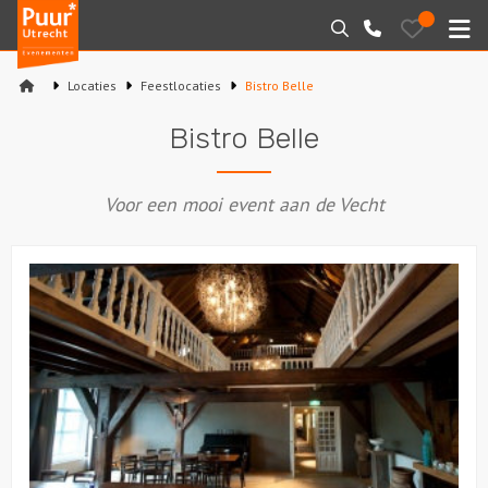
Puur*
Bewaarde
Zoeken
030-
uitjes
Utrecht
M
2145099
bedrijfsuitjes
Locaties
Feestlocaties
Bistro Belle
Home
Bistro Belle
Arrangementen
Voor een mooi event aan de Vecht
Varen
Sport en spel
Workshops
Rondleidingen
Locaties
Feesten