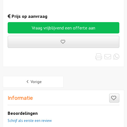
Prijs op aanvraag
Vraag vrijblijvend een offerte aan
Bewaarde
uitjes
Print
Emai
Wh
Sidebar
Vorige
Like
Informatie
Beoordelingen
Schrijf als eerste een review