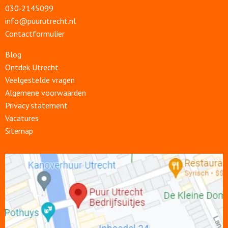
030‑2145099
info@puurutrecht.nl
Contactformulier
Blog
Ontdek Utrecht
Veelgestelde vragen
Algemene voorwaarden
Privacy statement
Vacatures
Sitemap
Open
link