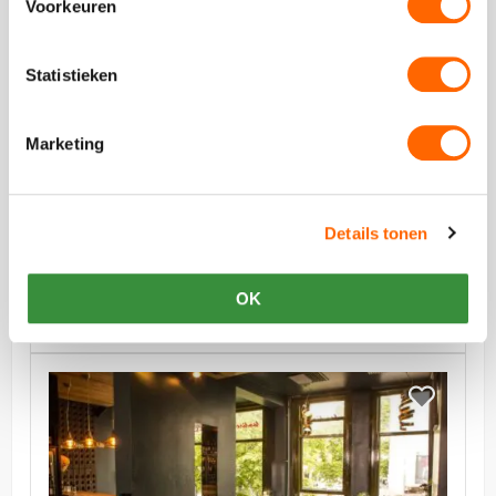
Bar
Voorkeuren
Kitchen
&
Kitchen
Statistieken
vanaf €0,00 p.p. excl BTW
Marketing
PK Bar & Kitchen
Vertoeven met uitzicht over de Oudegracht en het
Details tonen
symbool van Utrecht; de Domtoren!
OK
Bekijk
Restaurant
Bekijk
San
Restaurant
Siro
San
Siro