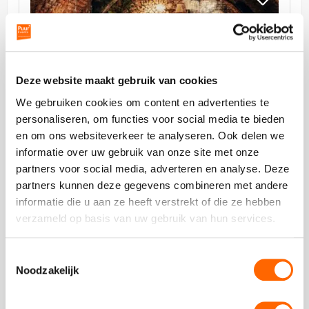
aan
Bistro
de
aan
Werf
de
Werf
Deze website maakt gebruik van cookies
We gebruiken cookies om content en advertenties te
vanaf €0,00 p.p. excl BTW
personaliseren, om functies voor social media te bieden
en om ons websiteverkeer te analyseren. Ook delen we
Bistro aan de Werf
informatie over uw gebruik van onze site met onze
partners voor social media, adverteren en analyse. Deze
partners kunnen deze gegevens combineren met andere
informatie die u aan ze heeft verstrekt of die ze hebben
verzameld op basis van uw gebruik van hun services.
Toestemmingsselectie
Bekijk
Noodzakelijk
PK
Bekijk
Bar
PK
&