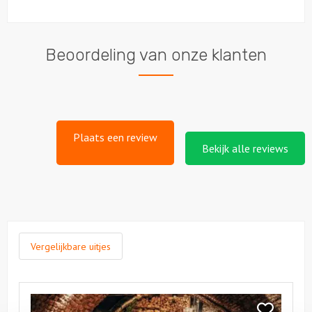
Beoordeling van onze klanten
Plaats een review
Bekijk alle reviews
Vergelijkbare uitjes
Bekijk
Bistro
Bekijk