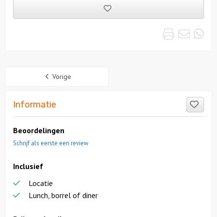
Bewaarde
uitjes
Print
Emai
Wh
Sidebar
Vorige
Like
Informatie
Beoordelingen
Schrijf als eerste een review
Inclusief
Locatie
Lunch, borrel of diner