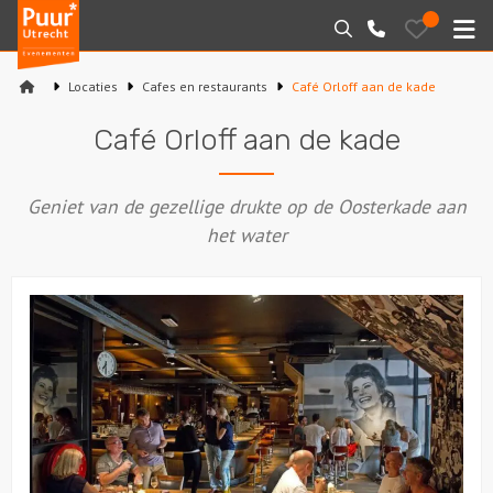
Puur*
Bewaarde
Zoeken
030-
uitjes
Utrecht
M
2145099
bedrijfsuitjes
Locaties
Cafes en restaurants
Café Orloff aan de kade
Home
Café Orloff aan de kade
Arrangementen
Geniet van de gezellige drukte op de Oosterkade aan
Varen
het water
Sport en spel
Workshops
Rondleidingen
Locaties
Feesten