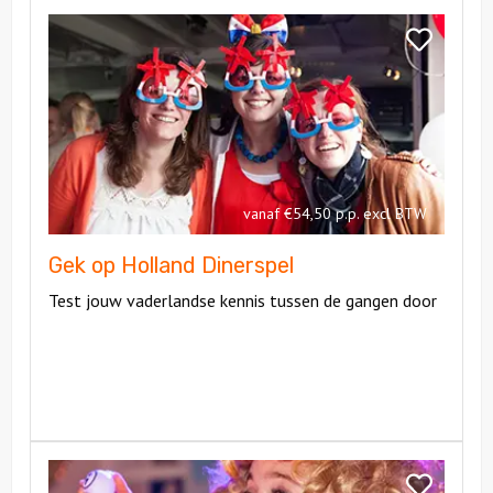
Bekijk
Gek
Bekijk
op
Gek
Holland
op
Dinerspel
Holland
Dinerspel
vanaf €54,50 p.p. excl BTW
Gek op Holland Dinerspel
Test jouw vaderlandse kennis tussen de gangen door
Bekijk
Foute
Bekijk