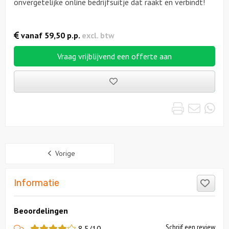
onvergetelijke online bedrijfsuitje dat raakt en verbindt!
vanaf
59,50
p.p.
excl. btw
Vraag vrijblijvend een offerte aan
Bewaarde
uitjes
Print
Emai
Wh
Sidebar
Vorige
Like
Informatie
Beoordelingen
View
Schrijf een review
8.5/10