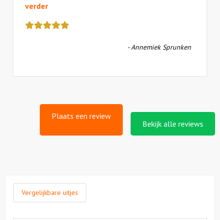
verder
Deze
review
kreeg
- Annemiek Sprunken
als
cijfer
een
5
Plaats een review
Bekijk alle reviews
Vergelijkbare uitjes