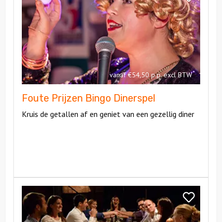
Prijzen
Foute
Bingo
Prijzen
Dinerspel
Bingo
Dinerspel
vanaf €54,50 p.p. excl BTW
Foute Prijzen Bingo Dinerspel
Kruis de getallen af en geniet van een gezellig diner
Bekijk
Ranking
Bekijk
the
Ranking
Company
the